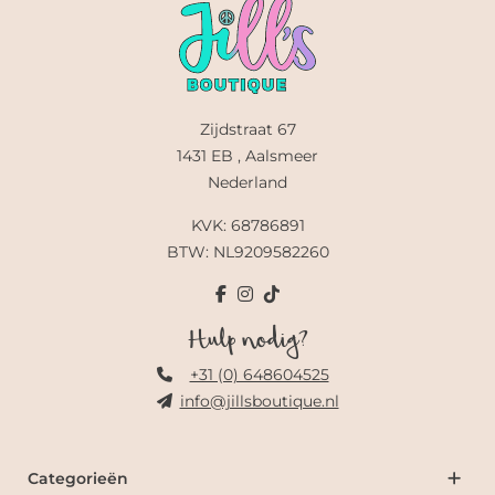
Zijdstraat 67
1431 EB , Aalsmeer
Nederland
KVK: 68786891
BTW: NL9209582260
Hulp nodig?
+31 (0) 648604525
info@jillsboutique.nl
Categorieën