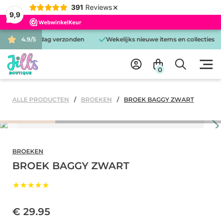
×
391
Reviews
9,9
d is dezelfde dag verzonden
4.9/5
Wekelijks nieuwe items en collecties
0
ALLE PRODUCTEN
BROEKEN
BROEK BAGGY ZWART
BROEKEN
BROEK BAGGY ZWART
★★★★★
€ 29.95