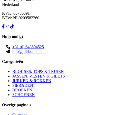
Nederland
KVK: 68786891
BTW: NL9209582260
Hulp nodig?
+31 (0) 648604525
info@jillsboutique.nl
Categorieën
BLOUSES, TOPS & TRUIEN
JASSEN, VESTEN & GILETS
JURKEN & ROKKEN
SIERADEN
BROEKEN
SCHOENEN
Overige pagina's
Over ons