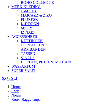
BOHO COLLECTIE
MERK KLEDING
G-MAXX
MAICAZZ & ZIZO
FLURESK
K-DESIGN
MISSY
IZ NAIZ
ACCESSOIRES
KETTINGEN
OORBELLEN
ARMBANDEN
TASSEN
SJAALS
HOEDEN, PETTEN, MUTSEN
WASPARFUM
SUPER SALE!
0
Home
Shop
Nieuw
Broek Baggy taupe