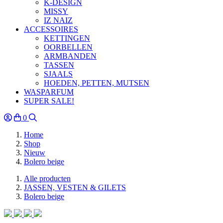
K-DESIGN
MISSY
IZ NAIZ
ACCESSOIRES
KETTINGEN
OORBELLEN
ARMBANDEN
TASSEN
SJAALS
HOEDEN, PETTEN, MUTSEN
WASPARFUM
SUPER SALE!
0
Home
Shop
Nieuw
Bolero beige
Alle producten
JASSEN, VESTEN & GILETS
Bolero beige