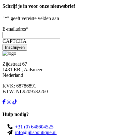
Schrijf je in voor onze nieuwsbrief
"
*
" geeft vereiste velden aan
E-mailadres
*
CAPTCHA
Zijdstraat 67
1431 EB , Aalsmeer
Nederland
KVK: 68786891
BTW: NL9209582260
Hulp nodig?
+31 (0) 648604525
info@jillsboutique.nl