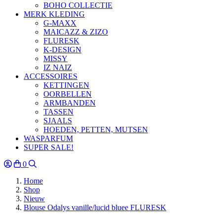
BOHO COLLECTIE
MERK KLEDING
G-MAXX
MAICAZZ & ZIZO
FLURESK
K-DESIGN
MISSY
IZ NAIZ
ACCESSOIRES
KETTINGEN
OORBELLEN
ARMBANDEN
TASSEN
SJAALS
HOEDEN, PETTEN, MUTSEN
WASPARFUM
SUPER SALE!
0
Home
Shop
Nieuw
Blouse Odalys vanille/lucid bluee FLURESK