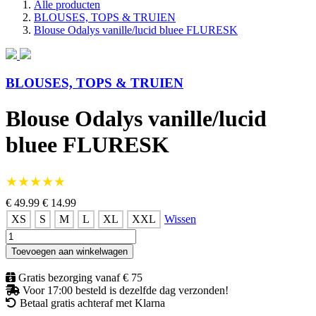
Alle producten
BLOUSES, TOPS & TRUIEN
Blouse Odalys vanille/lucid bluee FLURESK
BLOUSES, TOPS & TRUIEN
Blouse Odalys vanille/lucid
bluee FLURESK
★★★★★
€ 49.99
€ 14.99
XS
S
M
L
XL
XXL
Wissen
Blouse
Odalys
Toevoegen aan winkelwagen
vanille/lucid
bluee
Gratis bezorging vanaf € 75
FLURESK
Voor 17:00 besteld is dezelfde dag verzonden!
aantal
Betaal gratis achteraf met Klarna