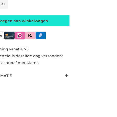
XL
voegen aan winkelwagen
ging vanaf € 75
esteld is dezelfde dag verzonden!
s achteraf met Klarna
RMATIE