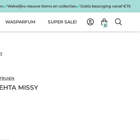
en
Wekelijks nieuwe items en collecties
Gratis bezorging vanaf €75
WASPARFUM
SUPER SALE!
0
SY
 TRUIEN
EHTA MISSY