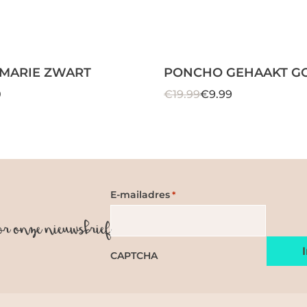
 MARIE ZWART
PONCHO GEHAAKT G
0
€19.99
€9.99
E-mailadres
*
or onze nieuwsbrief
CAPTCHA