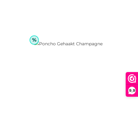
%
9,9