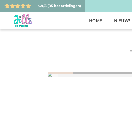
4.9/5
(85 beoordelingen)
HOME
NIEUW!