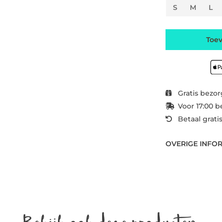
S
M
L
Toe
Gratis bezor
Voor 17:00 b
Betaal grati
OVERIGE INFO
Bekijk ook deze producten