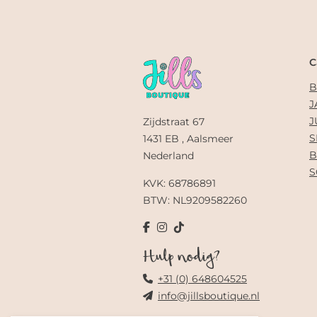
C
B
J
J
Zijdstraat 67
S
1431 EB , Aalsmeer
B
Nederland
S
KVK: 68786891
BTW: NL9209582260
Hulp nodig?
+31 (0) 648604525
info@jillsboutique.nl