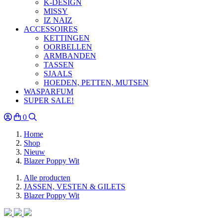
K-DESIGN
MISSY
IZ NAIZ
ACCESSOIRES
KETTINGEN
OORBELLEN
ARMBANDEN
TASSEN
SJAALS
HOEDEN, PETTEN, MUTSEN
WASPARFUM
SUPER SALE!
0
Home
Shop
Nieuw
Blazer Poppy Wit
Alle producten
JASSEN, VESTEN & GILETS
Blazer Poppy Wit