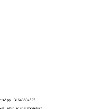
WhatsApp +31648604525.
l, altijd zo snel mogelijk!