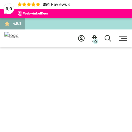
×
391
Reviews
9,9
4.9/5
0
ALLE PRODUCTEN
BLOUSES, TOPS & TRUIEN
TOP JESSE GEE
BLOUSES, TOPS & TRUIEN
TOP JESSE GEEL
★★★★★
Leuke tops met rousel effect. Een maat, te dragen tot en
met maat 42/44