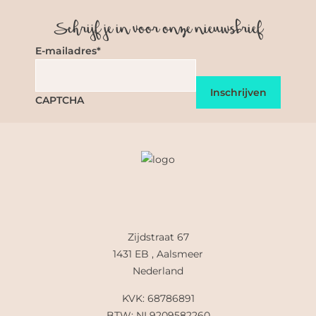
Schrijf je in voor onze nieuwsbrief
E-mailadres
*
CAPTCHA
Zijdstraat 67
1431 EB , Aalsmeer
Nederland
KVK: 68786891
BTW: NL9209582260