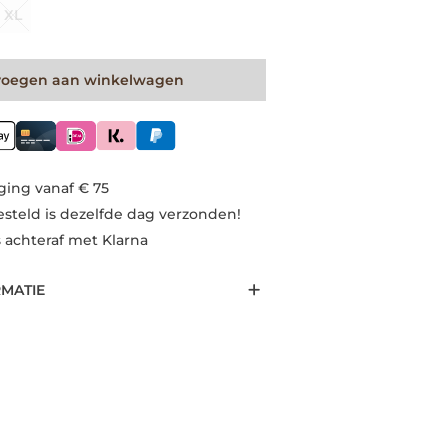
XL
voegen aan winkelwagen
ging vanaf € 75
esteld is dezelfde dag verzonden!
s achteraf met Klarna
RMATIE