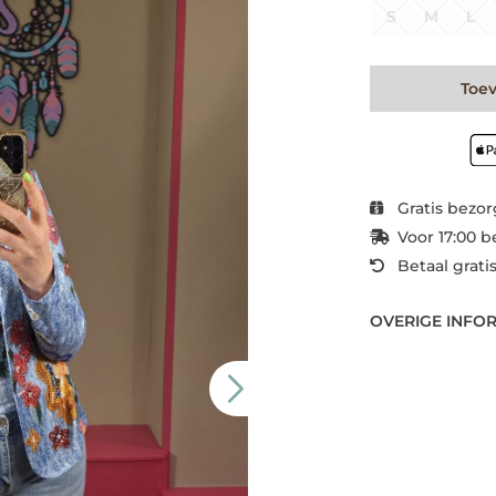
S
M
L
Toe
Gratis bezor
Voor 17:00 b
Betaal grati
OVERIGE INFO