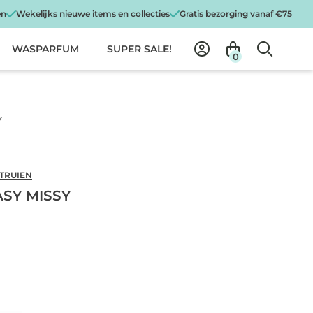
en
Wekelijks nieuwe items en collecties
Gratis bezorging vanaf €75
WASPARFUM
SUPER SALE!
0
Y
 TRUIEN
SY MISSY