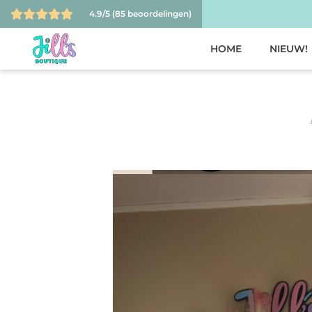
4.9/5
(85 beoordelingen)
HOME
NIEUW!