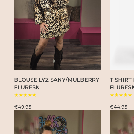
BLOUSE LYZ SANY/MULBERRY
T-SHIRT
FLURESK
FLURES
★★★★★
★★★★★
€49.95
€44.95