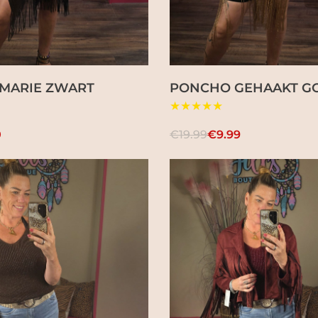
 MARIE ZWART
PONCHO GEHAAKT G
★★★★★
0
€19.99
€9.99