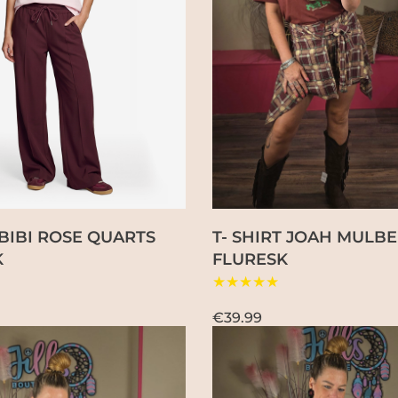
 BIBI ROSE QUARTS
T- SHIRT JOAH MULB
K
FLURESK
★★★★★
€39.99