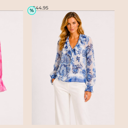
€44.95
%