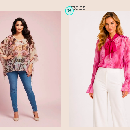
€39.95
%