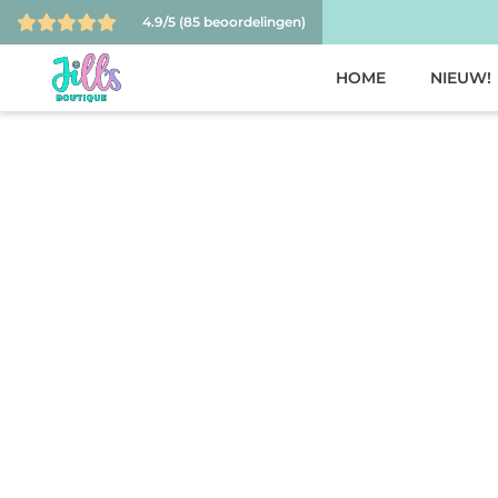
4.9/5
(85 beoordelingen)
HOME
NIEUW!