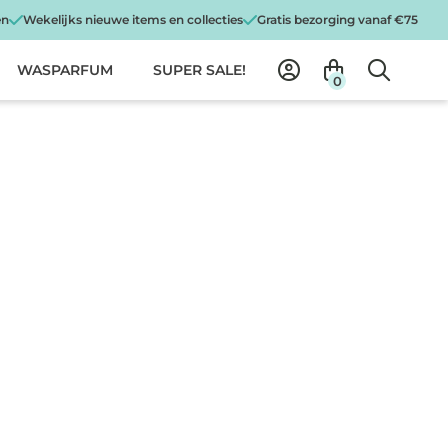
en
Wekelijks nieuwe items en collecties
Gratis bezorging vanaf €75
WASPARFUM
SUPER SALE!
0