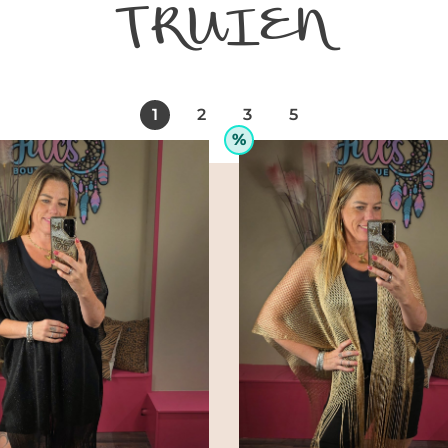
TRUIEN
1
2
3
5
%