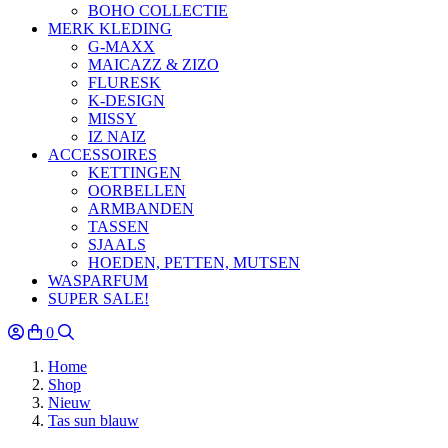
BOHO COLLECTIE
MERK KLEDING
G-MAXX
MAICAZZ & ZIZO
FLURESK
K-DESIGN
MISSY
IZ NAIZ
ACCESSOIRES
KETTINGEN
OORBELLEN
ARMBANDEN
TASSEN
SJAALS
HOEDEN, PETTEN, MUTSEN
WASPARFUM
SUPER SALE!
0
Home
Shop
Nieuw
Tas sun blauw