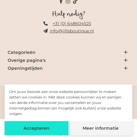
Hulp nodig?
+31 (0) 648604525
info@jillsboutique.nl
Categorieën
Overige pagina's
Openingstijden
Om jouw bezoek aan onze website persoonlijker te maken
© 2026 Jill's Boutique
zetten we cookies in. Met deze cookies kunnen wij en partijen
van derde informatie over jou verzamelen en jouw
internetgedrag binnen (en mogelijk ook buiten) onze website
Gemaakt met
door
Fresh-Dev
volgen.
De waardering van www.jillsboutique.nl/ bij
WebwinkelKeur
Accepteren
Meer informatie
Reviews
is 9.9/10 gebaseerd op 391 reviews.