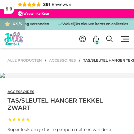
×
391
Reviews
9,9
 is dezelfde dag verzonden
4.9/5
Wekelijks nieuwe items en collecties
0
ALLE PRODUCTEN
ACCESSOIRES
TAS/SLEUTEL HANGER TE
ACCESSOIRES
TAS/SLEUTEL HANGER TEKKEL
ZWART
★★★★★
Super leuk om je tas te pimpen met een van deze