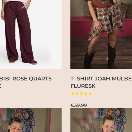
 BIBI ROSE QUARTS
T- SHIRT JOAH MULB
K
FLURESK
★★★★★
€39.99