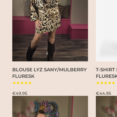
BLOUSE LYZ SANY/MULBERRY
T-SHIRT
FLURESK
FLURES
★★★★★
★★★★★
€49.95
€44.95