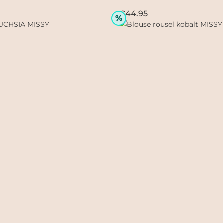
€44.95
%