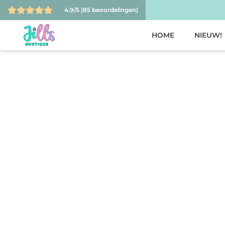
4.9/5
(85 beoordelingen)
HOME
NIEUW!