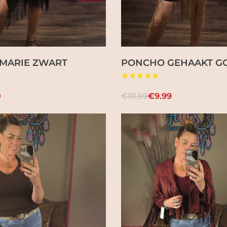
 MARIE ZWART
PONCHO GEHAAKT G
★★★★★
0
€19.99
€9.99