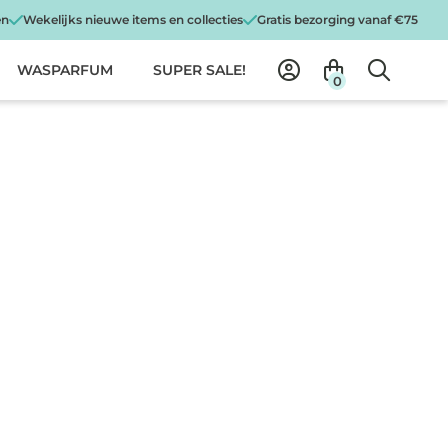
en
Wekelijks nieuwe items en collecties
Gratis bezorging vanaf €75
WASPARFUM
SUPER SALE!
0