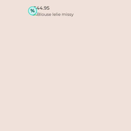
€44.95
%