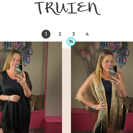
TRUIEN
1
2
3
4
%