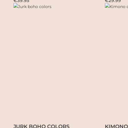
€39.95
€29.99
JURK BOHO COLORS
KIMONO