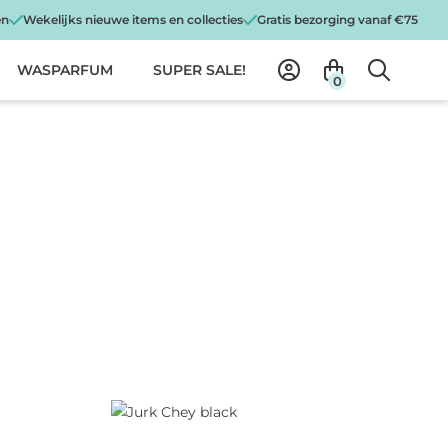
en
Wekelijks nieuwe items en collecties
Gratis bezorging vanaf €75
WASPARFUM
SUPER SALE!
0