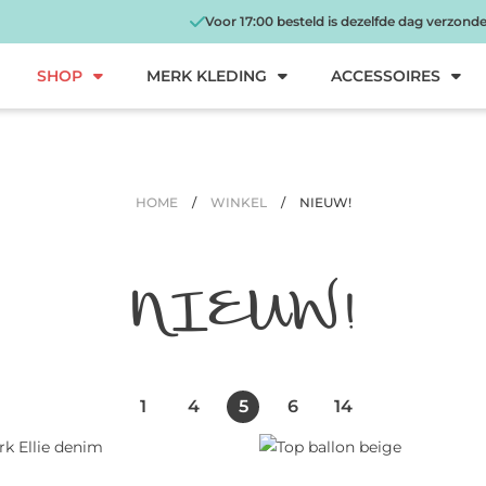
Voor 17:00 besteld is dezelfde dag verzond
SHOP
MERK KLEDING
ACCESSOIRES
HOME
/
WINKEL
/
NIEUW!
NIEUW!
1
4
5
6
14