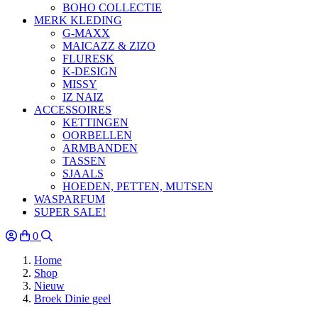
BOHO COLLECTIE
MERK KLEDING
G-MAXX
MAICAZZ & ZIZO
FLURESK
K-DESIGN
MISSY
IZ NAIZ
ACCESSOIRES
KETTINGEN
OORBELLEN
ARMBANDEN
TASSEN
SJAALS
HOEDEN, PETTEN, MUTSEN
WASPARFUM
SUPER SALE!
0
Home
Shop
Nieuw
Broek Dinie geel