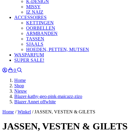
K-DESIGN
MISSY
IZ NAIZ
ACCESSOIRES
KETTINGEN
OORBELLEN
ARMBANDEN
TASSEN
SJAALS
HOEDEN, PETTEN, MUTSEN
WASPARFUM
SUPER SALE!
0
Home
Shop
Nieuw
Blazer-kathy-geo-pink-maicazz-zizo
Blazer Annet offwhite
Home
/
Winkel
/
JASSEN, VESTEN & GILETS
JASSEN, VESTEN & GILETS