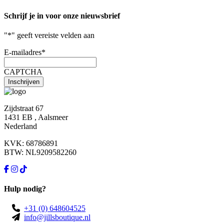
Schrijf je in voor onze nieuwsbrief
"
*
" geeft vereiste velden aan
E-mailadres
*
CAPTCHA
Zijdstraat 67
1431 EB , Aalsmeer
Nederland
KVK: 68786891
BTW: NL9209582260
Hulp nodig?
+31 (0) 648604525
info@jillsboutique.nl