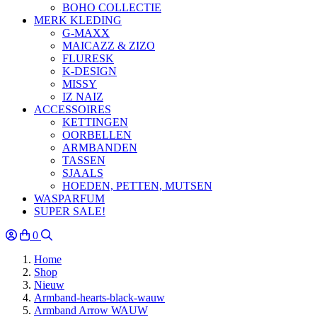
BOHO COLLECTIE
MERK KLEDING
G-MAXX
MAICAZZ & ZIZO
FLURESK
K-DESIGN
MISSY
IZ NAIZ
ACCESSOIRES
KETTINGEN
OORBELLEN
ARMBANDEN
TASSEN
SJAALS
HOEDEN, PETTEN, MUTSEN
WASPARFUM
SUPER SALE!
0
Home
Shop
Nieuw
Armband-hearts-black-wauw
Armband Arrow WAUW