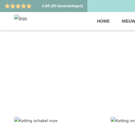
4.9/5
(85 beoordelingen)
HOME
NIEUW