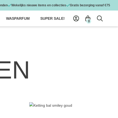
onden
Wekelijks nieuwe items en collecties
Gratis bezorging vanaf €75
WASPARFUM
SUPER SALE!
0
EN