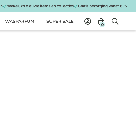
en
Wekelijks nieuwe items en collecties
Gratis bezorging vanaf €75
WASPARFUM
SUPER SALE!
0