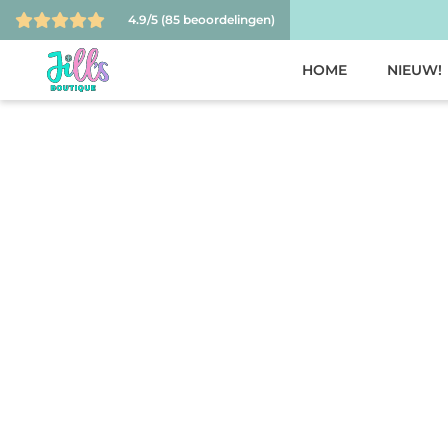
4.9/5
(85 beoordelingen)
HOME
NIEUW!