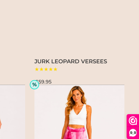
JURK LEOPARD VERSEES
★★★★★
€59.95
%
9,9