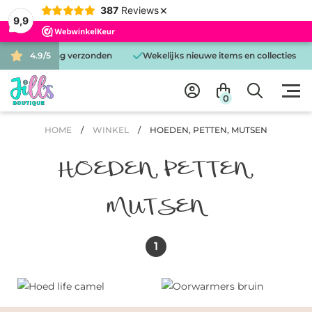
×
387
Reviews
9,9
 is dezelfde dag verzonden
4.9/5
Wekelijks nieuwe items en collecties
0
HOME
/
WINKEL
/
HOEDEN, PETTEN, MUTSEN
HOEDEN, PETTEN,
MUTSEN
1