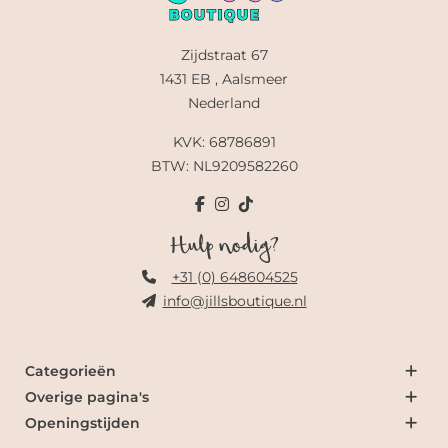
Zijdstraat 67
1431 EB , Aalsmeer
Nederland
KVK: 68786891
BTW: NL9209582260
Hulp nodig?
+31 (0) 648604525
info@jillsboutique.nl
Categorieën
Overige pagina's
Openingstijden