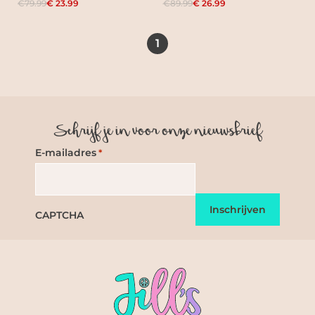
€79.99
€ 23.99
€89.99
€ 26.99
1
Schrijf je in voor onze nieuwsbrief
E-mailadres
*
CAPTCHA