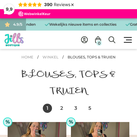
×
390
Reviews
9,9
 dag verzonden
4.9/5
Wekelijks nieuwe items en collecties
Gratis be
0
HOME
/
WINKEL
/
BLOUSES, TOPS & TRUIEN
BLOUSES, TOPS &
TRUIEN
1
2
3
5
%
%