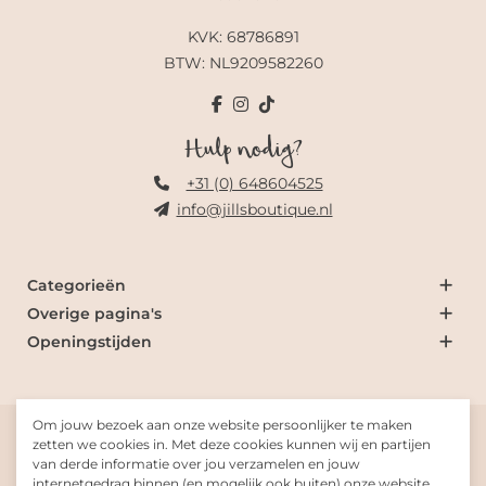
KVK: 68786891
BTW: NL9209582260
Hulp nodig?
+31 (0) 648604525
info@jillsboutique.nl
Categorieën
Overige pagina's
Openingstijden
Om jouw bezoek aan onze website persoonlijker te maken
© 2026 Jill's Boutique
zetten we cookies in. Met deze cookies kunnen wij en partijen
van derde informatie over jou verzamelen en jouw
internetgedrag binnen (en mogelijk ook buiten) onze website